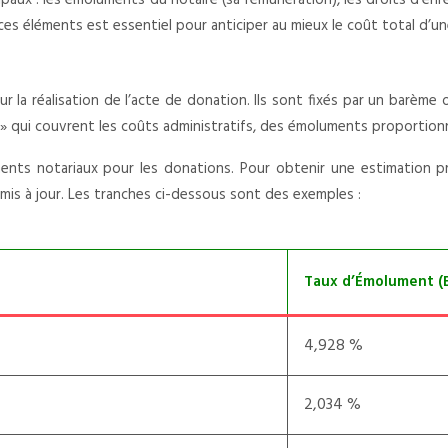
aux : les émoluments du notaire (sa rémunération), les droits d’enr
es éléments est essentiel pour anticiper au mieux le coût total d’un
a réalisation de l’acte de donation. Ils sont fixés par un barème off
» qui couvrent les coûts administratifs, des émoluments proportionne
nts notariaux pour les donations. Pour obtenir une estimation pré
 mis à jour. Les tranches ci-dessous sont des exemples :
Taux d’Émolument (
4,928 %
2,034 %