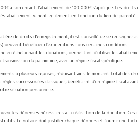
000€ à son enfant, l’abattement de 100 000€ s’applique. Les droits
rès abattement varient également en fonction du lien de parenté. I
tière de droits d’enregistrement, il est conseillé de se renseigner au
es) peuvent bénéficier d’exonérations sous certaines conditions.
oine en échelonnant les donations, permettant d’utiliser les abatteme
 transmission du patrimoine, avec un régime fiscal spécifique.
ttements à plusieurs reprises, réduisant ainsi le montant total des dr
 règles successorales classiques, bénéficiant d’un régime fiscal avan
otre situation personnelle.
rir les dépenses nécessaires à la réalisation de la donation. Ces fra
istratifs. Le notaire doit justifier chaque débours et fournir une factu