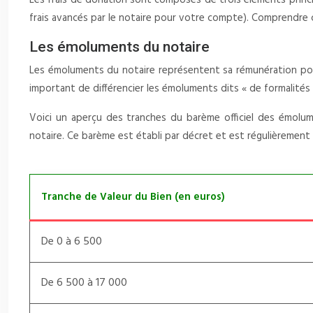
Les frais de donation sont composés de trois éléments princip
frais avancés par le notaire pour votre compte). Comprendre c
Les émoluments du notaire
Les émoluments du notaire représentent sa rémunération pour l
important de différencier les émoluments dits « de formalités 
Voici un aperçu des tranches du barème officiel des émolume
notaire. Ce barème est établi par décret et est régulièrement
Tranche de Valeur du Bien (en euros)
De 0 à 6 500
De 6 500 à 17 000