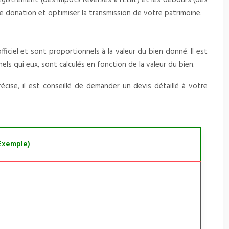
egistrement (des impôts reversés à l’État) et les débours (des
e donation et optimiser la transmission de votre patrimoine.
iciel et sont proportionnels à la valeur du bien donné. Il est
ls qui eux, sont calculés en fonction de la valeur du bien.
cise, il est conseillé de demander un devis détaillé à votre
Exemple)